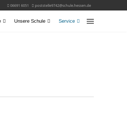
06691 6051
poststelle9742@schule.hessen.de
e
Unsere Schule
Service