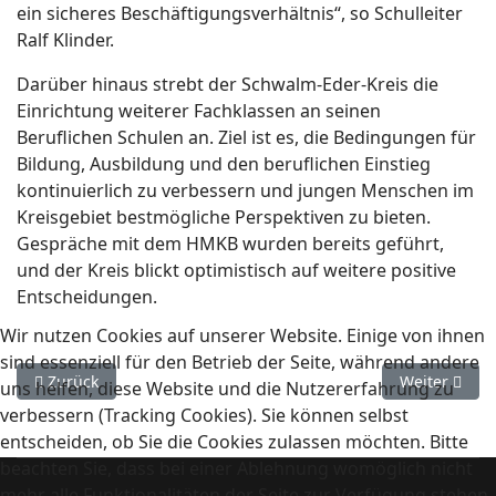
ein sicheres Beschäftigungsverhältnis“, so Schulleiter
Ralf Klinder.
Darüber hinaus strebt der Schwalm-Eder-Kreis die
Einrichtung weiterer Fachklassen an seinen
Beruflichen Schulen an. Ziel ist es, die Bedingungen für
Bildung, Ausbildung und den beruflichen Einstieg
kontinuierlich zu verbessern und jungen Menschen im
Kreisgebiet bestmögliche Perspektiven zu bieten.
Gespräche mit dem HMKB wurden bereits geführt,
und der Kreis blickt optimistisch auf weitere positive
Entscheidungen.
Wir nutzen Cookies auf unserer Website. Einige von ihnen
sind essenziell für den Betrieb der Seite, während andere
Vorheriger Beitrag: Projekt: Drogenmissbrauch und seine Fol
Nächster Bei
Zurück
Weiter
uns helfen, diese Website und die Nutzererfahrung zu
verbessern (Tracking Cookies). Sie können selbst
entscheiden, ob Sie die Cookies zulassen möchten. Bitte
beachten Sie, dass bei einer Ablehnung womöglich nicht
mehr alle Funktionalitäten der Seite zur Verfügung stehen.