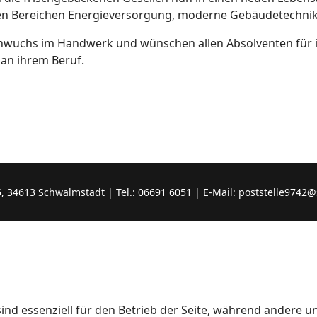
n den Bereichen Energieversorgung, moderne Gebäudetechni
hwuchs im Handwerk und wünschen allen Absolventen für i
 an ihrem Beruf.
ichen Ausbildung zum KFZ-Mechatroniker
4613 Schwalmstadt | Tel.: 06691 6051 | E-Mail: poststelle9742@
ind essenziell für den Betrieb der Seite, während andere u