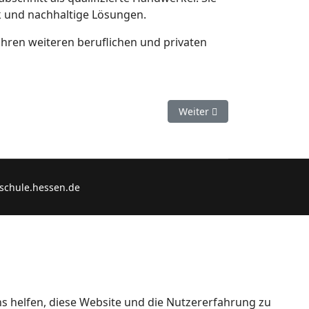
k und nachhaltige Lösungen.
hren weiteren beruflichen und privaten
Nächster Beitrag: Informati
Weiter
schule.hessen.de
ns helfen, diese Website und die Nutzererfahrung zu