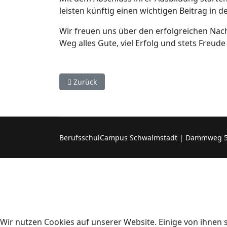
leisten künftig einen wichtigen Beitrag i
Wir freuen uns über den erfolgreichen Nac
Weg alles Gute, viel Erfolg und stets Freude
Vorheriger Beitrag: Abschluss einer erfolgre
Zurück
BerufsschulCampus Schwalmstadt | Dammweg 5, 3
Wir nutzen Cookies auf unserer Website. Einige von ihnen s