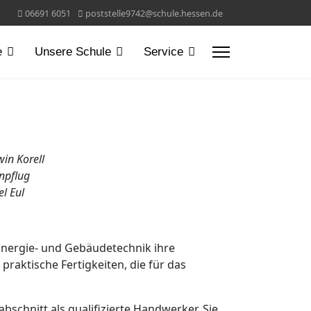
06691 6051
poststelle9742@schule.hessen.de
e
Unsere Schule
Service
win Korell
enpflug
l Eul
 Energie- und Gebäudetechnik ihre
praktische Fertigkeiten, die für das
schnitt als qualifizierte Handwerker. Sie