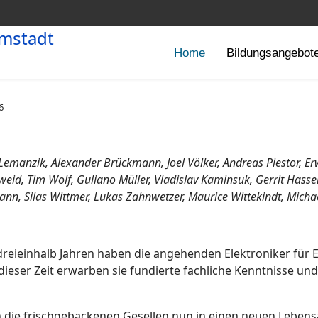
Home
Bildungsangebot
6
Lemanzik, Alexander Brückmann, Joel Völker, Andreas Piestor, Er
geweid, Tim Wolf, Guliano Müller, Vladislav Kaminsuk, Gerrit Hass
ann, Silas Wittmer, Lukas Zahnwetzer, Maurice Wittekindt, Michae
dreieinhalb Jahren haben die angehenden Elektroniker für
ieser Zeit erwarben sie fundierte fachliche Kenntnisse und 
 die frischgebackenen Gesellen nun in einen neuen Lebensab