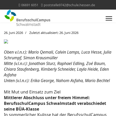
06691 6051
poststelle9742@schule.hessen.de
26. Juni 2026
Zuletzt aktualisiert: 26. Juni 2026
Oben v.l.n.r.): Mario Qemali, Calvin Lamps, Luca Hesse, Julia
Schrumpf, Simon Krausmüller
Mitte (v.l.n.r.): Jonathan Sturz, Raphael Edling, Zoé Baum,
Chiara Staufenberg, Kimberly Schneider, Layla Heide, Eden
Asfaha
Unten (v.l.n.r.): Erika George, Nahom Asfaha, Mario Bechtel
Mit Mut und Einsatz zum Ziel
Mittlerer Abschluss unter freiem Himmel:
BerufsschulCampus Schwalmstadt verabschiedet
seine BÜA-Klasse
In sommerlicher Kulisse hat der BerufsschulCampus