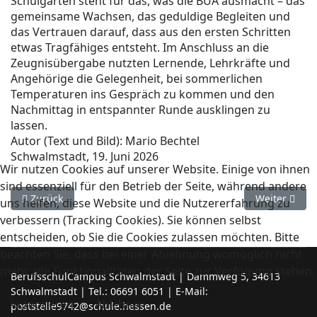
Schulgarten steht für das, was die BÜA ausmacht – das
gemeinsame Wachsen, das geduldige Begleiten und
das Vertrauen darauf, dass aus den ersten Schritten
etwas Tragfähiges entsteht. Im Anschluss an die
Zeugnisübergabe nutzten Lernende, Lehrkräfte und
Angehörige die Gelegenheit, bei sommerlichen
Temperaturen ins Gespräch zu kommen und den
Nachmittag in entspannter Runde ausklingen zu
lassen.
Autor (Text und Bild): Mario Bechtel
Schwalmstadt, 19. Juni 2026
Wir nutzen Cookies auf unserer Website. Einige von ihnen
sind essenziell für den Betrieb der Seite, während andere
Vorheriger Beitrag: Sozialassistenten am BerufsschulCampus
Nächster Bei
Zurück
Weiter
uns helfen, diese Website und die Nutzererfahrung zu
verbessern (Tracking Cookies). Sie können selbst
entscheiden, ob Sie die Cookies zulassen möchten. Bitte
beachten Sie, dass bei einer Ablehnung womöglich nicht
mehr alle Funktionalitäten der Seite zur Verfügung stehen.
BerufsschulCampus Schwalmstadt | Dammweg 5, 34613
Schwalmstadt | Tel.: 06691 6051 | E-Mail:
Akzeptieren
Ablehnen
poststelle9742@schule.hessen.de