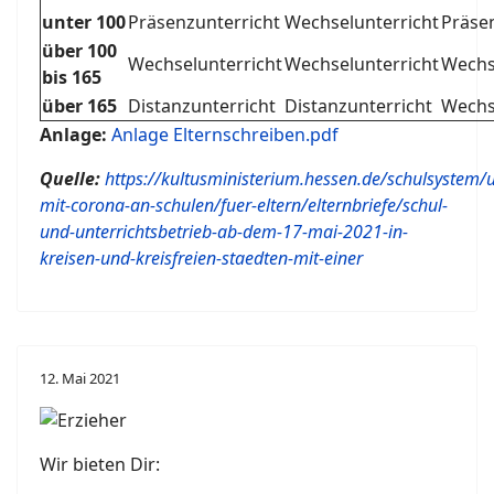
unter 100
Präsenzunterricht
Wechselunterricht
Präse
über 100
Wechselunterricht
Wechselunterricht
Wechs
bis 165
über 165
Distanzunterricht
Distanzunterricht
Wechs
Anlage:
Anlage Elternschreiben.pdf
Quelle:
https://kultusministerium.hessen.de/schulsystem
mit-corona-an-schulen/fuer-eltern/elternbriefe/schul-
und-unterrichtsbetrieb-ab-dem-17-mai-2021-in-
kreisen-und-kreisfreien-staedten-mit-einer
12. Mai 2021
Wir bieten Dir: