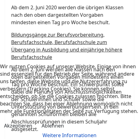
Ab dem 2. Juni 2020 werden die übrigen Klassen
nach den oben dargestellten Vorgaben
mindesten einen Tag pro Woche beschult.
Bildungsgänge zur Berufsvorbereitung,
Berufsfachschule, Berufsfachschule zum
Übergang in Ausbildung und einjährige höhere
Berufsfachschule
Wir nutzen Cookies auf unserer Website. Einige von ihnen
Ab dem 2. Juni werden alle Klassen nach den
sind essenziell für den Betrieb der Seite, während andere
oben dargestellten Vorgaben mindestens einen
uns helfen, diese Website und die Nutzererfahrung zu
Tag pro Woche beschult. Ein Schwerpunkt sollte
verbessern (Tracking Cookies). Sie können selbst
dabei die Planung von Anschlussmöglichkeiten
entscheiden, ob Sie die Cookies zulassen möchten. Bitte
der Schülerinnen und Schüler sowie die
beachten Sie, dass bei einer Ablehnung womöglich nicht
Unterstützung von Bewerbungen sein. In den
mehr alle Funktionalitäten der Seite zur Verfügung stehen.
genannten Schulformen bleiben alle
Abschlussprüfungen in diesem Schuljahr
Akzeptieren
Ablehnen
ausgesetzt.
Weitere Informationen