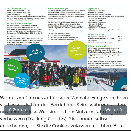
Wir nutzen Cookies auf unserer Website. Einige von ihnen
sind essenziell für den Betrieb der Seite, während andere
Vorheriger Beitrag: ZFA
Nächster Bei
Zurück
Weiter
uns helfen, diese Website und die Nutzererfahrung zu
verbessern (Tracking Cookies). Sie können selbst
entscheiden, ob Sie die Cookies zulassen möchten. Bitte