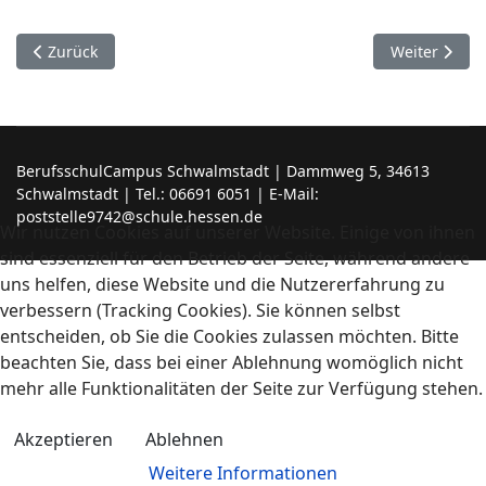
Vorheriger Beitrag: Test
Nächster Bei
Zurück
Weiter
BerufsschulCampus Schwalmstadt | Dammweg 5, 34613
Schwalmstadt | Tel.: 06691 6051 | E-Mail:
poststelle9742@schule.hessen.de
Wir nutzen Cookies auf unserer Website. Einige von ihnen
sind essenziell für den Betrieb der Seite, während andere
uns helfen, diese Website und die Nutzererfahrung zu
verbessern (Tracking Cookies). Sie können selbst
entscheiden, ob Sie die Cookies zulassen möchten. Bitte
beachten Sie, dass bei einer Ablehnung womöglich nicht
mehr alle Funktionalitäten der Seite zur Verfügung stehen.
Akzeptieren
Ablehnen
Weitere Informationen